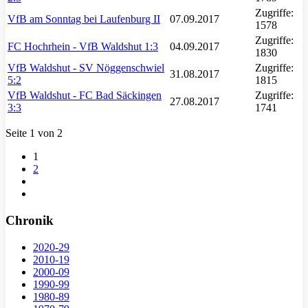
Zugriffe:
VfB am Sonntag bei Laufenburg II
07.09.2017
1578
Zugriffe:
FC Hochrhein - VfB Waldshut 1:3
04.09.2017
1830
VfB Waldshut - SV Nöggenschwiel
Zugriffe:
31.08.2017
5:2
1815
VfB Waldshut - FC Bad Säckingen
Zugriffe:
27.08.2017
3:3
1741
Seite 1 von 2
1
2
Chronik
2020-29
2010-19
2000-09
1990-99
1980-89