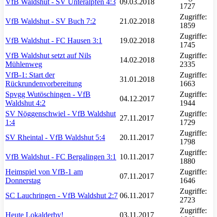
VfB Waldshut - SV Unteralpfen 4:3
09.03.2018
1727
Zugriffe:
VfB Waldshut - SV Buch 7:2
21.02.2018
1859
Zugriffe:
VfB Waldshut - FC Hausen 3:1
19.02.2018
1745
VfB Waldshut setzt auf Nils
Zugriffe:
14.02.2018
Mühlenweg
2335
VfB-1: Start der
Zugriffe:
31.01.2018
Rückrundenvorbereitung
1663
Spvgg Wutöschingen - VfB
Zugriffe:
04.12.2017
Waldshut 4:2
1944
SV Nöggenschwiel - VfB Waldshut
Zugriffe:
27.11.2017
1:4
1729
Zugriffe:
SV Rheintal - VfB Waldshut 5:4
20.11.2017
1798
Zugriffe:
VfB Waldshut - FC Bergalingen 3:1
10.11.2017
1880
Heimspiel von VfB-1 am
Zugriffe:
07.11.2017
Donnerstag
1646
Zugriffe:
SC Lauchringen - VfB Waldshut 2:7
06.11.2017
2723
Zugriffe:
Heute Lokalderby!
03.11.2017