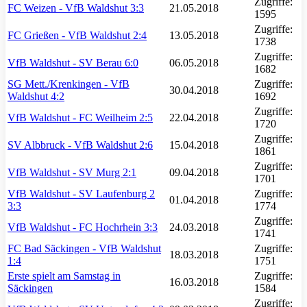
Zugriffe:
FC Weizen - VfB Waldshut 3:3
21.05.2018
1595
Zugriffe:
FC Grießen - VfB Waldshut 2:4
13.05.2018
1738
Zugriffe:
VfB Waldshut - SV Berau 6:0
06.05.2018
1682
SG Mett./Krenkingen - VfB
Zugriffe:
30.04.2018
Waldshut 4:2
1692
Zugriffe:
VfB Waldshut - FC Weilheim 2:5
22.04.2018
1720
Zugriffe:
SV Albbruck - VfB Waldshut 2:6
15.04.2018
1861
Zugriffe:
VfB Waldshut - SV Murg 2:1
09.04.2018
1701
VfB Waldshut - SV Laufenburg 2
Zugriffe:
01.04.2018
3:3
1774
Zugriffe:
VfB Waldshut - FC Hochrhein 3:3
24.03.2018
1741
FC Bad Säckingen - VfB Waldshut
Zugriffe:
18.03.2018
1:4
1751
Erste spielt am Samstag in
Zugriffe:
16.03.2018
Säckingen
1584
Zugriffe: