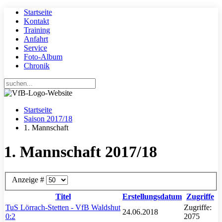
Startseite
Kontakt
Training
Anfahrt
Service
Foto-Album
Chronik
Startseite
Saison 2017/18
1. Mannschaft
1. Mannschaft 2017/18
Anzeige #
Titel
Erstellungsdatum
Zugriffe
TuS Lörrach-Stetten - VfB Waldshut
Zugriffe:
24.06.2018
0:2
2075