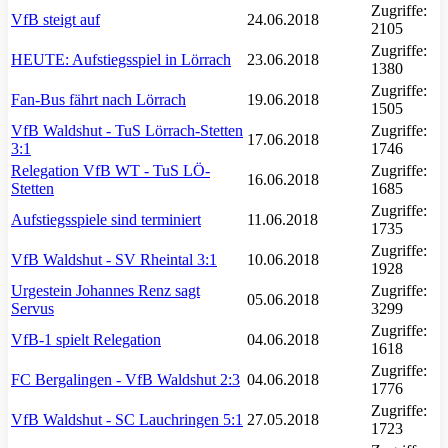
Zugriffe:
VfB steigt auf
24.06.2018
2105
Zugriffe:
HEUTE: Aufstiegsspiel in Lörrach
23.06.2018
1380
Zugriffe:
Fan-Bus fährt nach Lörrach
19.06.2018
1505
VfB Waldshut - TuS Lörrach-Stetten
Zugriffe:
17.06.2018
3:1
1746
Relegation VfB WT - TuS LÖ-
Zugriffe:
16.06.2018
Stetten
1685
Zugriffe:
Aufstiegsspiele sind terminiert
11.06.2018
1735
Zugriffe:
VfB Waldshut - SV Rheintal 3:1
10.06.2018
1928
Urgestein Johannes Renz sagt
Zugriffe:
05.06.2018
Servus
3299
Zugriffe:
VfB-1 spielt Relegation
04.06.2018
1618
Zugriffe:
FC Bergalingen - VfB Waldshut 2:3
04.06.2018
1776
Zugriffe:
VfB Waldshut - SC Lauchringen 5:1
27.05.2018
1723