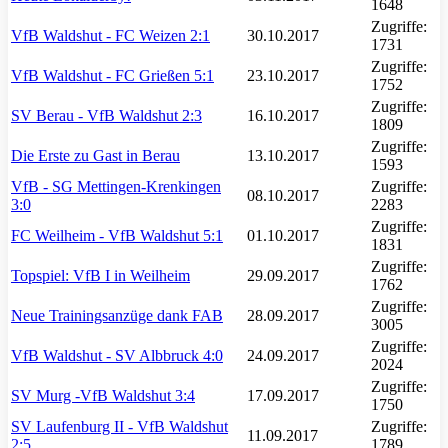
1648
Zugriffe:
VfB Waldshut - FC Weizen 2:1
30.10.2017
1731
Zugriffe:
VfB Waldshut - FC Grießen 5:1
23.10.2017
1752
Zugriffe:
SV Berau - VfB Waldshut 2:3
16.10.2017
1809
Zugriffe:
Die Erste zu Gast in Berau
13.10.2017
1593
VfB - SG Mettingen-Krenkingen
Zugriffe:
08.10.2017
3:0
2283
Zugriffe:
FC Weilheim - VfB Waldshut 5:1
01.10.2017
1831
Zugriffe:
Topspiel: VfB I in Weilheim
29.09.2017
1762
Zugriffe:
Neue Trainingsanzüge dank FAB
28.09.2017
3005
Zugriffe:
VfB Waldshut - SV Albbruck 4:0
24.09.2017
2024
Zugriffe:
SV Murg -VfB Waldshut 3:4
17.09.2017
1750
SV Laufenburg II - VfB Waldshut
Zugriffe:
11.09.2017
2:5
1789