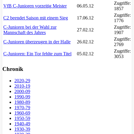
Zugriffe:
VfB C-Junioren vorzeitig Meister
06.05.12
1857
Zugriffe:
C2 beendet Saison mit einem Sieg
17.06.12
1776
C-Junioren bei der Wahl zur
Zugriffe:
27.02.12
Mannschaft des Jahres
1907
Zugriffe:
C-Junioren überzeugen in der Halle
26.02.12
2769
Zugriffe:
C-Junioren: Ein Tor fehlte zum Titel
05.02.12
3053
Chronik
2020-29
2010-19
2000-09
1990-99
1980-89
1970-79
1960-69
1950-59
1940-49
1930-39