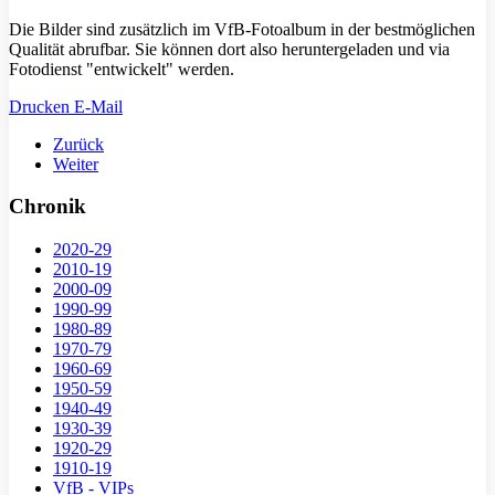
Die Bilder sind zusätzlich im VfB-Fotoalbum in der bestmöglichen
Qualität abrufbar. Sie können dort also heruntergeladen und via
Fotodienst "entwickelt" werden.
Drucken
E-Mail
Zurück
Weiter
Chronik
2020-29
2010-19
2000-09
1990-99
1980-89
1970-79
1960-69
1950-59
1940-49
1930-39
1920-29
1910-19
VfB - VIPs