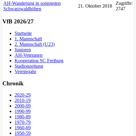
AH-Wanderung in sonnigsten
Zugriffe:
21. Oktober 2018
Schwarzwaldhöhen
2747
VfB 2026/27
Startseite
1. Mannschaft
2. Mannschaft (U23)
Junioren
AH-Veteranen
Kooperation SC Freiburg
Stadionzeitung
Vereinsjahr
Chronik
2020-29
2010-19
2000-09
1990-99
1980-89
1970-79
1960-69
1950-59