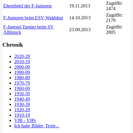
Zugriffe:
Elternbrief der F-Junioren
19.11.2013
2474
Zugriffe:
F-Junioren beim ESV Waldshut
14.10.2013
2179
F-Jugend-Turnier beim SV
Zugriffe:
23.09.2013
Albbruck
2805
Chronik
2020-29
2010-19
2000-09
1990-99
1980-89
1970-79
1960-69
1950-59
1940-49
1930-39
1920-29
1910-19
VfB - VIPs
Ich habe Bilder, Texte...