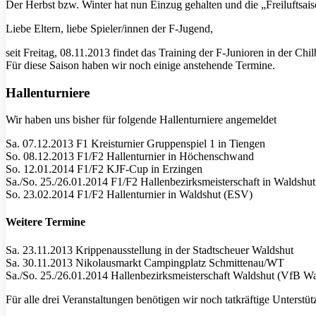
Der Herbst bzw. Winter hat nun Einzug gehalten und die „Freiluftsais
Liebe Eltern, liebe Spieler/innen der F-Jugend,
seit Freitag, 08.11.2013 findet das Training der F-Junioren in der Chilb
Für diese Saison haben wir noch einige anstehende Termine.
Hallenturniere
Wir haben uns bisher für folgende Hallenturniere angemeldet
Sa. 07.12.2013 F1 Kreisturnier Gruppenspiel 1 in Tiengen
So. 08.12.2013 F1/F2 Hallenturnier in Höchenschwand
So. 12.01.2014 F1/F2 KJF-Cup in Erzingen
Sa./So. 25./26.01.2014 F1/F2 Hallenbezirksmeisterschaft in Waldshu
So. 23.02.2014 F1/F2 Hallenturnier in Waldshut (ESV)
Weitere Termine
Sa. 23.11.2013 Krippenausstellung in der Stadtscheuer Waldshut
Sa. 30.11.2013 Nikolausmarkt Campingplatz Schmittenau/WT
Sa./So. 25./26.01.2014 Hallenbezirksmeisterschaft Waldshut (VfB Wa
Für alle drei Veranstaltungen benötigen wir noch tatkräftige Unterstüt