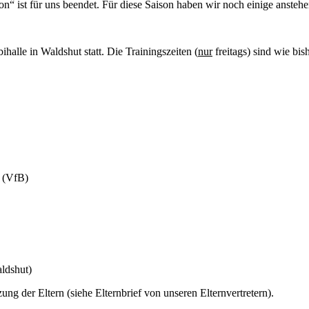
on“ ist für uns beendet. Für diese Saison haben wir noch einige ansteh
ihalle in Waldshut statt. Die Trainingszeiten (
nur
freitags) sind wie bis
t (VfB)
ldshut)
zung der Eltern (siehe Elternbrief von unseren Elternvertretern).