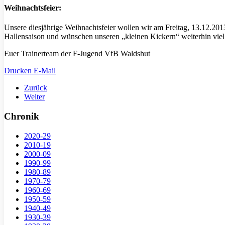
Weihnachtsfeier:
Unsere diesjährige Weihnachtsfeier wollen wir am Freitag, 13.12.20
Hallensaison und wünschen unseren „kleinen Kickern“ weiterhin viel
Euer Trainerteam der F-Jugend VfB Waldshut
Drucken
E-Mail
Zurück
Weiter
Chronik
2020-29
2010-19
2000-09
1990-99
1980-89
1970-79
1960-69
1950-59
1940-49
1930-39