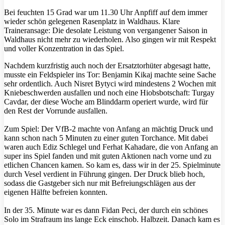
Bei feuchten 15 Grad war um 11.30 Uhr Anpfiff auf dem immer
wieder schön gelegenen Rasenplatz in Waldhaus. Klare
Traineransage: Die desolate Leistung von vergangener Saison in
Waldhaus nicht mehr zu wiederholen. Also gingen wir mit Respekt
und voller Konzentration in das Spiel.
Nachdem kurzfristig auch noch der Ersatztorhüter abgesagt hatte,
musste ein Feldspieler ins Tor: Benjamin Kikaj machte seine Sache
sehr ordentlich. Auch Nisret Bytyci wird mindestens 2 Wochen mit
Kniebeschwerden ausfallen und noch eine Hiobsbotschaft: Turgay
Cavdar, der diese Woche am Blinddarm operiert wurde, wird für
den Rest der Vorrunde ausfallen.
Zum Spiel: Der VfB-2 machte von Anfang an mächtig Druck und
kann schon nach 5 Minuten zu einer guten Torchance. Mit dabei
waren auch Ediz Schlegel und Ferhat Kahadare, die von Anfang an
super ins Spiel fanden und mit guten Aktionen nach vorne und zu
etlichen Chancen kamen. So kam es, dass wir in der 25. Spielminute
durch Vesel verdient in Führung gingen. Der Druck blieb hoch,
sodass die Gastgeber sich nur mit Befreiungschlägen aus der
eigenen Hälfte befreien konnten.
In der 35. Minute war es dann Fidan Peci, der durch ein schönes
Solo im Strafraum ins lange Eck einschob. Halbzeit. Danach kam es