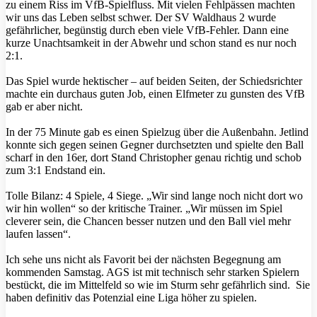
zu einem Riss im VfB-Spielfluss. Mit vielen Fehlpässen machten
wir uns das Leben selbst schwer. Der SV Waldhaus 2 wurde
gefährlicher, begünstig durch eben viele VfB-Fehler. Dann eine
kurze Unachtsamkeit in der Abwehr und schon stand es nur noch
2:1.
Das Spiel wurde hektischer – auf beiden Seiten, der Schiedsrichter
machte ein durchaus guten Job, einen Elfmeter zu gunsten des VfB
gab er aber nicht.
In der 75 Minute gab es einen Spielzug über die Außenbahn. Jetlind
konnte sich gegen seinen Gegner durchsetzten und spielte den Ball
scharf in den 16er, dort Stand Christopher genau richtig und schob
zum 3:1 Endstand ein.
Tolle Bilanz: 4 Spiele, 4 Siege. „Wir sind lange noch nicht dort wo
wir hin wollen“ so der kritische Trainer. „Wir müssen im Spiel
cleverer sein, die Chancen besser nutzen und den Ball viel mehr
laufen lassen“.
Ich sehe uns nicht als Favorit bei der nächsten Begegnung am
kommenden Samstag. AGS ist mit technisch sehr starken Spielern
bestückt, die im Mittelfeld so wie im Sturm sehr gefährlich sind. Sie
haben definitiv das Potenzial eine Liga höher zu spielen.