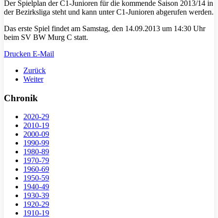
Der Spielplan der C1-Junioren für die kommende Saison 2013/14 in
der Bezirksliga steht und kann unter C1-Junioren abgerufen werden.
Das erste Spiel findet am Samstag, den 14.09.2013 um 14:30 Uhr
beim SV BW Murg C statt.
Drucken
E-Mail
Zurück
Weiter
Chronik
2020-29
2010-19
2000-09
1990-99
1980-89
1970-79
1960-69
1950-59
1940-49
1930-39
1920-29
1910-19