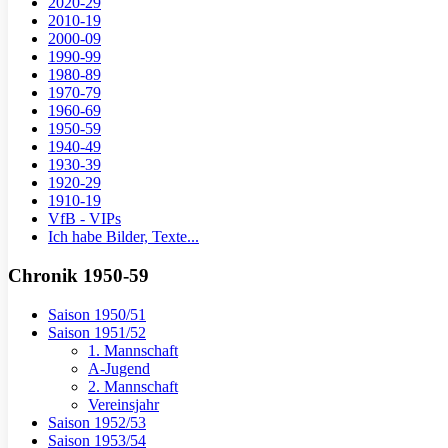
2020-29
2010-19
2000-09
1990-99
1980-89
1970-79
1960-69
1950-59
1940-49
1930-39
1920-29
1910-19
VfB - VIPs
Ich habe Bilder, Texte...
Chronik 1950-59
Saison 1950/51
Saison 1951/52
1. Mannschaft
A-Jugend
2. Mannschaft
Vereinsjahr
Saison 1952/53
Saison 1953/54