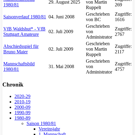
29. August 2025
von Martin
1980/81
269
Ruppelt
Geschrieben
Zugriffe:
Saisonverlauf 1980/81
04. Juni 2008
von BC
1616
Geschrieben
VfB Waldshut* - VfB
Zugriffe:
02. Juli 2009
von
Stuttgart Amateure
2767
Administrator
Geschrieben
Abschiedsspiel für
Zugriffe:
02. Juli 2009
von Martin
Bruno Maier
2117
Ruppelt
Geschrieben
Mannschaftsbild
Zugriffe:
31. Mai 2008
von
1980/81
4757
Administrator
Chronik
2020-29
2010-19
2000-09
1990-99
1980-89
Saison 1980/81
Vereinsjahr
1. Mannschaft