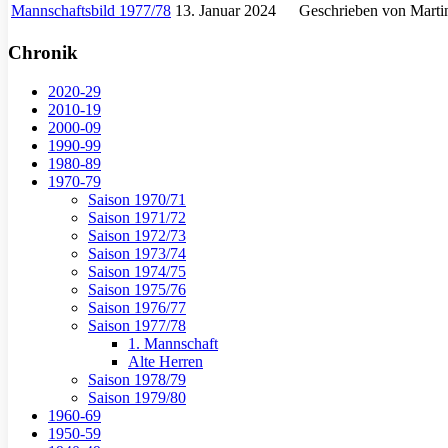
Mannschaftsbild 1977/78
13. Januar 2024
Geschrieben von Marti
Chronik
2020-29
2010-19
2000-09
1990-99
1980-89
1970-79
Saison 1970/71
Saison 1971/72
Saison 1972/73
Saison 1973/74
Saison 1974/75
Saison 1975/76
Saison 1976/77
Saison 1977/78
1. Mannschaft
Alte Herren
Saison 1978/79
Saison 1979/80
1960-69
1950-59