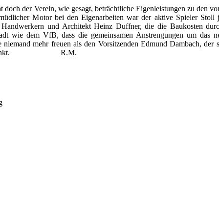
at
doch der Verein, wie gesagt, beträchtliche Eigenleistungen zu den vo
müdlicher Motor bei den Eigenarbeiten war der aktive Spieler Stoll
n Handwerkern und Architekt Heinz Duffner, die die Baukosten durch
 Stadt wie dem VfB, dass die gemeinsamen Anstrengungen um das 
e niemand mehr freuen als den Vorsitzenden Edmund Dambach, der sel
reizeit schenkt. R.M.