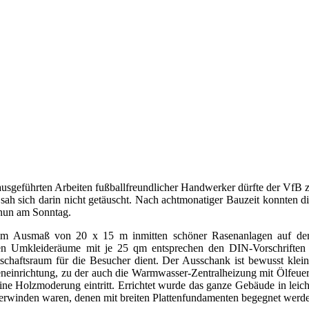
 ausgeführten Arbeiten fußballfreundlicher Handwerker dürfte der Vf
 sah sich darin nicht getäuscht. Nach achtmonatiger Bauzeit konnten 
 nun am Sonntag.
 im Ausmaß von 20 x 15 m inmitten schöner Rasenanlagen auf der s
en Umkleideräume mit je 25 qm entsprechen den DIN-Vorschriften u
schaftsraum für die Besucher dient. Der Ausschank ist bewusst klein,
einrichtung, zu der auch die Warmwasser-Zentralheizung mit Ölfeuerun
eine Holzmoderung eintritt. Errichtet wurde das ganze Gebäude in leic
erwinden waren, denen mit breiten Plattenfundamenten begegnet werd