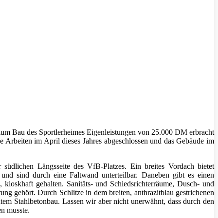
B zum Bau des Sportlerheimes Eigenleistungen von 25.000 DM erbracht
die Arbeiten im April dieses Jahres abgeschlossen und das Gebäude im
üdlichen Längsseite des VfB-Platzes. Ein breites Vordach bietet
nd sind durch eine Faltwand unterteilbar. Daneben gibt es einen
 kioskhaft gehalten. Sanitäts- und Schiedsrichterräume, Dusch- und
g gehört. Durch Schlitze in dem breiten, anthrazitblau gestrichenen
htem Stahlbetonbau. Lassen wir aber nicht unerwähnt, dass durch den
en musste.