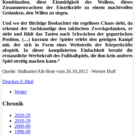
Kombination, diese Einmütigkeit des Wollens, dieses
Zusammenwachsen der Einzelkräfte zu einem machtvollen
Gedanken, den Willen zu siegen.
Und wo der flüchtige Beobachter ein regelloses Chaos sieht, da
erkennt der Sachkundige den taktischen Zweckgedanken, er
sieht und fühlt das Tasten nach Schwächen der gegnerischen
Position, (…) kurzum der Spieler erlebt den geistigen Kampf
mit, der sich in Form eines Wettstreits der Körperkräfte
abspielt. In dieser komplizierten Einfachheit beruht die
erstaunliche Werbekraft des Fußballspiels, die ihm kein anderes
Spiel streitig machen kann.“
Quelle: Südkurier/Alb-Bote vom 26.10.2012 - Werner Huff
Drucken
E-Mail
Weiter
Chronik
2020-29
2010-19
2000-09
1990-99