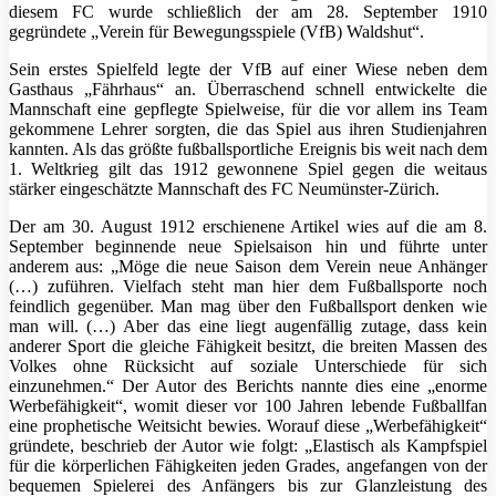
diesem FC wurde schließlich der am 28. September 1910
gegründete „Verein für Bewegungsspiele (VfB) Waldshut“.
Sein erstes Spielfeld legte der VfB auf einer Wiese neben dem
Gasthaus „Fährhaus“ an. Überraschend schnell entwickelte die
Mannschaft eine gepflegte Spielweise, für die vor allem ins Team
gekommene Lehrer sorgten, die das Spiel aus ihren Studienjahren
kannten. Als das größte fußballsportliche Ereignis bis weit nach dem
1. Weltkrieg gilt das 1912 gewonnene Spiel gegen die weitaus
stärker eingeschätzte Mannschaft des FC Neumünster-Zürich.
Der am 30. August 1912 erschienene Artikel wies auf die am 8.
September beginnende neue Spielsaison hin und führte unter
anderem aus: „Möge die neue Saison dem Verein neue Anhänger
(…) zuführen. Vielfach steht man hier dem Fußballsporte noch
feindlich gegenüber. Man mag über den Fußballsport denken wie
man will. (…) Aber das eine liegt augenfällig zutage, dass kein
anderer Sport die gleiche Fähigkeit besitzt, die breiten Massen des
Volkes ohne Rücksicht auf soziale Unterschiede für sich
einzunehmen.“ Der Autor des Berichts nannte dies eine „enorme
Werbefähigkeit“, womit dieser vor 100 Jahren lebende Fußballfan
eine prophetische Weitsicht bewies. Worauf diese „Werbefähigkeit“
gründete, beschrieb der Autor wie folgt: „Elastisch als Kampfspiel
für die körperlichen Fähigkeiten jeden Grades, angefangen von der
bequemen Spielerei des Anfängers bis zur Glanzleistung des