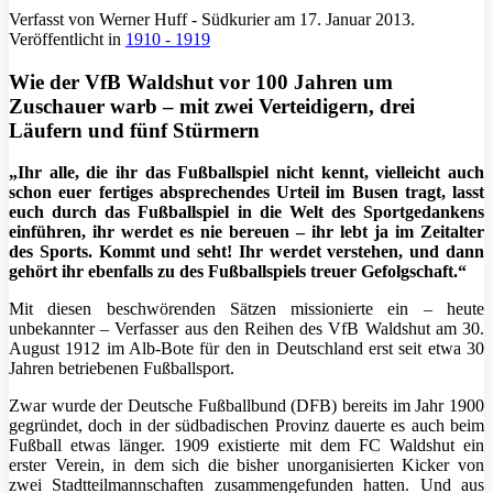
Verfasst von Werner Huff - Südkurier am
17. Januar 2013
.
Veröffentlicht in
1910 - 1919
Wie der VfB Waldshut vor 100 Jahren um
Zuschauer warb – mit zwei Verteidigern, drei
Läufern und fünf Stürmern
„Ihr alle, die ihr das Fußballspiel nicht kennt, vielleicht auch
schon euer fertiges absprechendes Urteil im Busen tragt, lasst
euch durch das Fußballspiel in die Welt des Sportgedankens
einführen, ihr werdet es nie bereuen – ihr lebt ja im Zeitalter
des Sports. Kommt und seht! Ihr werdet verstehen, und dann
gehört ihr ebenfalls zu des Fußballspiels treuer Gefolgschaft.“
Mit diesen beschwörenden Sätzen missionierte ein – heute
unbekannter – Verfasser aus den Reihen des VfB Waldshut am 30.
August 1912 im Alb-Bote für den in Deutschland erst seit etwa 30
Jahren betriebenen Fußballsport.
Zwar wurde der Deutsche Fußballbund (DFB) bereits im Jahr 1900
gegründet, doch in der südbadischen Provinz dauerte es auch beim
Fußball etwas länger. 1909 existierte mit dem FC Waldshut ein
erster Verein, in dem sich die bisher unorganisierten Kicker von
zwei Stadtteilmannschaften zusammengefunden hatten. Und aus