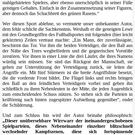
stahlgehärteten Spielers, aber ebenso unerschöpflich in seiner Fülle
geistigen Gehaltes. Einfach in der Zusammensetzung seiner Figuren,
aber dennoch das Schachbrett des grünen Rasens.“
Wer diesen Sport ablehne, so vermutete unser unbekannter Autor,
dem fehle schlicht die Sachkenntnis. Weshalb er die geneigten Leser
mit den Grundbegriffen des Fußballsportes mit folgenden (hier leicht
gekürzten) Zeilen vertraut machte: „Ein Mann, der zuverlässigste,
beschirmt das Tor. Vor ihm die beiden Verteidiger, die den Ball aus
der Nähe des Tores wegbefördern und die gegnerischen Vorstöße
zerstören. Vor ihnen in einer Linie die drei Läufer, die ihres Namens
würdig sein müssen. Sie sind das Rückgrat der Mannschaft, sie
gehen zur Unterstützung der Verteidigung zurück, sie leiten die
Angriffe ein. Mit fünf Stürmern ist die breite Angriffslinie besetzt,
die die vorderste Front bildet. Die Flügel links und rechts bringen
den Ball an den feindlichen Verteidigern vorbei und geben ihn
schließlich zu ihren Nebenleuten in der Mitte, die jeden Augenblick
zum entscheidenden Schuss nützen. So stehen sich die Parteien in
keilförmig nach hinten zugespitzter Aufstellung gegenüber“, endet
die Schilderung.
Und zum Schluss hin wird der Autor beinahe philosophisch:
„Dieser unübersehbare Wirrwarr der ineinandergeschobenen
Spielparteien, dieses Nebeneinander einzelner blitzschnell
wechselnder Kampfszenen, diese sich fortspinnende