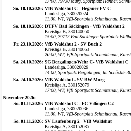
17:00
,
79730 Murg, Sportplatz Hänner, Schmi
So. 18.10.2026:
VfB Waldshut C - Hegauer FV C
Landesliga, 330020024
11:00
,
WT, VfB-Sportplatz Schmittenau, Rasen
So. 18.10.2026:
DTFV Bad Säckingen - VfB Waldshut 2
Kreisliga B, 330140050
15:00
,
79713 Bad Säckingen Sportplatz Wallba
Fr. 23.10.2026:
VfB Waldshut 2 - SV Buch 2
Kreisliga B, 330140063
20:00
,
WT, VfB-Sportplatz Schmittenau, Kuns
Sa. 24.10.2026:
SG Bergalingen/Wehr C- VfB Waldshut C
Landesliga, 330020029
14:00
,
Sportplatz Bergalingen, Im Schächle 3
Sa. 24.10.2026:
VfB Waldshut - SV BW Murg
Kreisliga A, 330152079
17:00
,
WT, VfB-Sportplatz Schmittenau, Kuns
November 2026:
So. 01.11.2026:
VfB Waldshut C - FC Villingen C2
Landesliga, 330020036
11:00
,
WT, VfB-Sportplatz Schmittenau, Rasen
So. 01.11.2026:
SV Laufenburg 2 - VfB Waldshut
Kreisliga A, 330152085