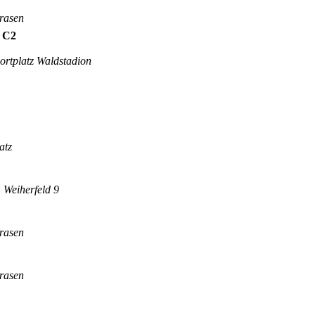
trasen
 C2
ortplatz Waldstadion
atz
 Weiherfeld 9
trasen
trasen