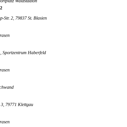
ortplatz Waldstadion
 2
-Str. 2, 79837 St. Blasien
trasen
, Sportzentrum Haberfeld
trasen
schwand
e 3, 79771 Klettgau
trasen