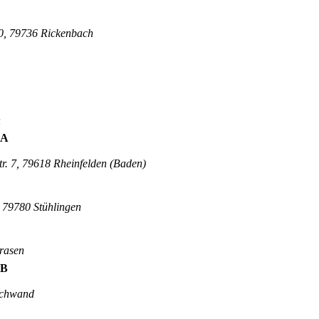
30, 79736 Rickenbach
n
 A
tr. 7, 79618 Rheinfelden (Baden)
, 79780 Stühlingen
trasen
 B
schwand