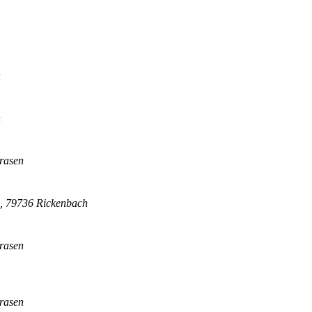
n
n
trasen
0, 79736 Rickenbach
trasen
trasen