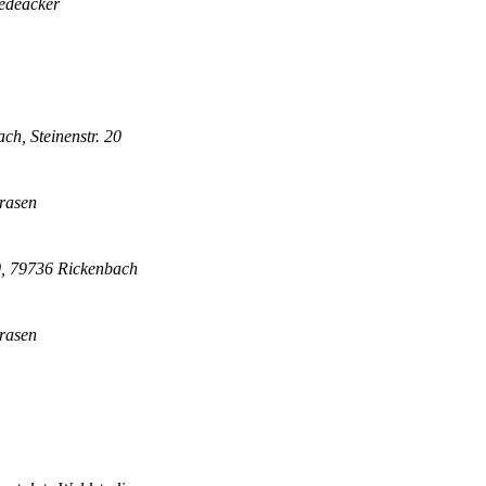
edeäcker
ch, Steinenstr. 20
trasen
0, 79736 Rickenbach
trasen