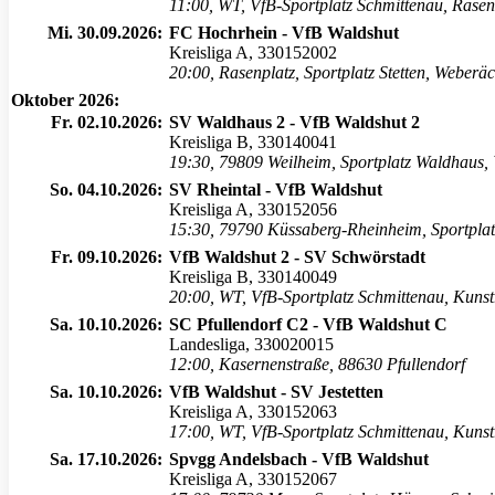
11:00
,
WT, VfB-Sportplatz Schmittenau, Rasen
Mi. 30.09.2026:
FC Hochrhein - VfB Waldshut
Kreisliga A, 330152002
20:00
,
Rasenplatz, Sportplatz Stetten, Weber
Oktober 2026:
Fr. 02.10.2026:
SV Waldhaus 2 - VfB Waldshut 2
Kreisliga B, 330140041
19:30
,
79809 Weilheim, Sportplatz Waldhaus, 
So. 04.10.2026:
SV Rheintal - VfB Waldshut
Kreisliga A, 330152056
15:30
,
79790 Küssaberg-Rheinheim, Sportplatz,
Fr. 09.10.2026:
VfB Waldshut 2 - SV Schwörstadt
Kreisliga B, 330140049
20:00
,
WT, VfB-Sportplatz Schmittenau, Kuns
Sa. 10.10.2026:
SC Pfullendorf C2 - VfB Waldshut C
Landesliga, 330020015
12:00
,
Kasernenstraße, 88630 Pfullendorf
Sa. 10.10.2026:
VfB Waldshut - SV Jestetten
Kreisliga A, 330152063
17:00
,
WT, VfB-Sportplatz Schmittenau, Kuns
Sa. 17.10.2026:
Spvgg Andelsbach - VfB Waldshut
Kreisliga A, 330152067