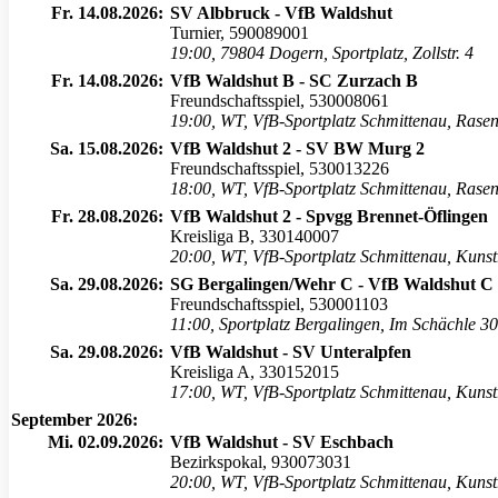
Fr. 14.08.2026:
SV Albbruck - VfB Waldshut
Turnier, 590089001
19:00
,
79804 Dogern, Sportplatz, Zollstr. 4
Fr. 14.08.2026:
VfB Waldshut B - SC Zurzach B
Freundschaftsspiel, 530008061
19:00
,
WT, VfB-Sportplatz Schmittenau, Rase
Sa. 15.08.2026:
VfB Waldshut 2 - SV BW Murg 2
Freundschaftsspiel, 530013226
18:00
,
WT, VfB-Sportplatz Schmittenau, Rase
Fr. 28.08.2026:
VfB Waldshut 2 - Spvgg Brennet-Öflingen
Kreisliga B, 330140007
20:00
,
WT, VfB-Sportplatz Schmittenau, Kuns
Sa. 29.08.2026:
SG Bergalingen/Wehr C - VfB Waldshut C
Freundschaftsspiel, 530001103
11:00
,
Sportplatz Bergalingen, Im Schächle 3
Sa. 29.08.2026:
VfB Waldshut - SV Unteralpfen
Kreisliga A, 330152015
17:00
,
WT, VfB-Sportplatz Schmittenau, Kuns
September 2026:
Mi. 02.09.2026:
VfB Waldshut - SV Eschbach
Bezirkspokal, 930073031
20:00
,
WT, VfB-Sportplatz Schmittenau, Kuns