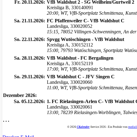
Fr. 20.11.2026:
VfB Waldshut 2 - SG Weilheim/Gurtweil 2
Kreisliga B, 330140091
20:00
,
WT, VfB-Sportplatz Schmittenau, Kuns
Sa. 21.11.2026:
FC Pfaffenweiler C- VfB Waldshut C
Landesliga, 330020052
15:15
,
78052 Villingen-Schwenningen, An der 
So. 22.11.2026:
Spvgg Wutöschingen - VfB Waldshut
Kreisliga A, 330152112
15:00
,
79793 Wutöschingen, Sportplatz Wutösc
Sa. 28.11.2026:
VfB Waldshut - FC Bergalingen
Kreisliga A, 330152119
17:00
,
WT, VfB-Sportplatz Schmittenau, Kuns
So. 29.11.2026:
VfB Waldshut C - JFV Singen C
Landesliga, 330020060
11:00
,
WT, VfB-Sportplatz Schmittenau, Rasen
Dezember 2026:
Sa. 05.12.2026:
1. FC Rielasingen-Arlen C- VfB Waldshut 
Landesliga, 330020061
13:00
,
78239 Rielasingen-Worblingen, Talwiese
. . .
© 2026
C
Kalender
-Service 2026 - Ein Produkt von
medial