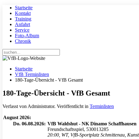
Startseite
Kontakt
Training
Anfahrt
Service
Foto-Album
Chronik
Startseite
VfB Terminlisten
180-Tage-Übersicht - VfB Gesamt
180-Tage-Übersicht - VfB Gesamt
Verfasst von Administrator. Veröffentlicht in
Terminlisten
August 2026:
Do. 06.08.2026:
VfB Waldshut - NK Dinamo Schaffhausen
Freundschaftsspiel, 530013285
20:00
,
WT, VfB-Sportplatz Schmittenau, Kuns