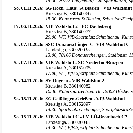
14:30
,
79725 Laufenburg, Am Sportplatz 4, Sp
So. 01.11.2026:
SG Höch.-Häus.-St.Blasien - VfB Waldshut
Kreisliga B, 330140066
15:30
,
Kunstrasen St.Blasien, Sebastian-Kneipp
Fr. 06.11.2026:
VfB Waldshut 2 - FC Dachsberg
Kreisliga B, 330140077
20:00
,
WT, VfB-Sportplatz Schmittenau, Kuns
Sa. 07.11.2026:
SSC Donaueschingen C- VfB Waldshut C
Landesliga, 330020038
13:00
,
78166 Donauescheingen, Stadionstr. 11
Sa. 07.11.2026:
VfB Waldshut - SC Niederhof/Binzgen
Kreisliga A, 330152095
17:00
,
WT, VfB-Sportplatz Schmittenau, Kuns
Sa. 14.11.2026:
SV Dogern - VfB Waldshut 2
Kreisliga B, 330140082
16:30
,
Natursportzentrum 18, 79862 Höchen
So. 15.11.2026:
SG Geißlingen-Grießen - VfB Waldshut
Kreisliga A, 330152097
14:30
,
Sportplatz Geißlingen, Sportplatzstraß
So. 15.11.2026:
VfB Waldshut C - FV LÖ-Brombach C2
Landesliga, 330020048
14:30
,
WT, VfB-Sportplatz Schmittenau, Kuns