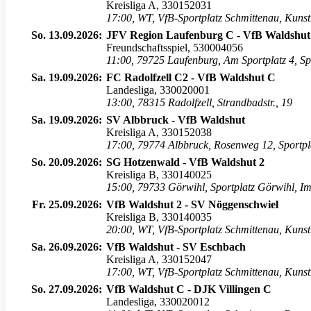
Kreisliga A, 330152031
17:00
,
WT, VfB-Sportplatz Schmittenau, Kuns
So. 13.09.2026:
JFV Region Laufenburg C - VfB Waldshut
Freundschaftsspiel, 530004056
11:00
,
79725 Laufenburg, Am Sportplatz 4, Sp
Sa. 19.09.2026:
FC Radolfzell C2 - VfB Waldshut C
Landesliga, 330020001
13:00
,
78315 Radolfzell, Strandbadstr., 19
Sa. 19.09.2026:
SV Albbruck - VfB Waldshut
Kreisliga A, 330152038
17:00
,
79774 Albbruck, Rosenweg 12, Sportpl
So. 20.09.2026:
SG Hotzenwald - VfB Waldshut 2
Kreisliga B, 330140025
15:00
,
79733 Görwihl, Sportplatz Görwihl, Im
Fr. 25.09.2026:
VfB Waldshut 2 - SV Nöggenschwiel
Kreisliga B, 330140035
20:00
,
WT, VfB-Sportplatz Schmittenau, Kuns
Sa. 26.09.2026:
VfB Waldshut - SV Eschbach
Kreisliga A, 330152047
17:00
,
WT, VfB-Sportplatz Schmittenau, Kuns
So. 27.09.2026:
VfB Waldshut C - DJK Villingen C
Landesliga, 330020012