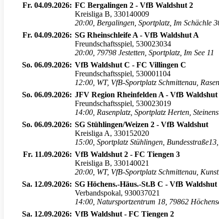
Fr. 04.09.2026:
FC Bergalingen 2 - VfB Waldshut 2
Kreisliga B, 330140009
20:00
,
Bergalingen, Sportplatz, Im Schächle 
Fr. 04.09.2026:
SG Rheinschleife A - VfB Waldshut A
Freundschaftsspiel, 530023034
20:00
,
79798 Jestetten, Sportplatz, Im See 11
So. 06.09.2026:
VfB Waldshut C - FC Villingen C
Freundschaftsspiel, 530001104
12:00
,
WT, VfB-Sportplatz Schmittenau, Rase
So. 06.09.2026:
JFV Region Rheinfelden A - VfB Waldshut
Freundschaftsspiel, 530023019
14:00
,
Rasenplatz, Sportplatz Herten, Steinens
So. 06.09.2026:
SG Stühlingen/Weizen 2 - VfB Waldshut
Kreisliga A, 330152020
15:00
,
Sportplatz Stühlingen, Bundesstraße13
Fr. 11.09.2026:
VfB Waldshut 2 - FC Tiengen 3
Kreisliga B, 330140021
20:00
,
WT, VfB-Sportplatz Schmittenau, Kuns
Sa. 12.09.2026:
SG Höchens.-Häus.-St.B C - VfB Waldshut
Verbandspokal, 930037021
14:00
,
Natursportzentrum 18, 79862 Höchen
Sa. 12.09.2026:
VfB Waldshut - FC Tiengen 2