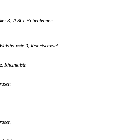
äcker 3, 79801 Hohentengen
Waldhausstr. 3, Remetschwiel
 Rheintalstr.
trasen
trasen