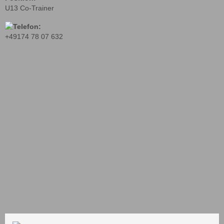
U13 Co-Trainer
+49174 78 07 632
Startseite
1. Mannschaft
2. Mannschaft (U23)
Junioren
AH-Veteranen
Kooperation SC Freiburg
Stadionzeitung
Vereinsjahr