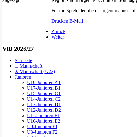
Region sind morgen 34°C und am Sonntag ga
Für die Spiele der älteren Jugendmannschaft
Drucken
E-Mail
Zurück
Weiter
VfB 2026/27
Startseite
1. Mannschaft
2. Mannschaft (U23)
Junioren
U19-Junioren A1
U17-Junioren B1
U15-Junioren C1
U14-Junioren C2
U13-Junioren D1
U12-Junioren D2
U11-Junioren E1
U10-Junioren E2
U9-Junioren F1
U8-Junioren F2