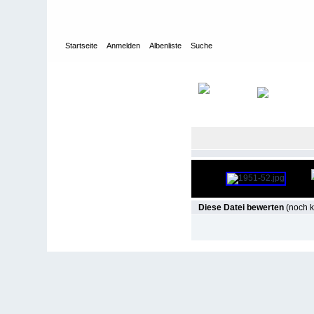
Startseite
Anmelden
Albenliste
Suche
Galerie
>
Ab 1950
>
1952
>
VfB-Mannschaftsbilder
Diese Datei bewerten
(noch k