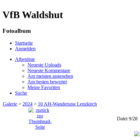
VfB Waldshut
Fotoalbum
Startseite
Anmelden
Albenliste
Neueste Uploads
Neueste Kommentare
Am meisten angesehen
Am besten bewertet
Meine Favoriten
Suche
Galerie
>
2024
>
10 AH-Wanderung Lenzkirch
Datei 9/28